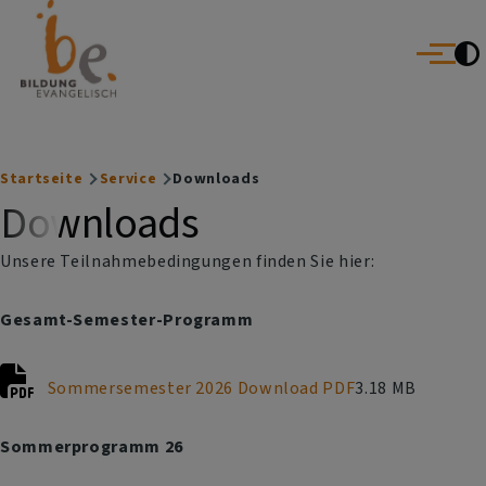
Bildung Evangelisch
Direkt zum Inhalt
Evangelische Erwachsenenbildung im Dekanat Erlangen | Villa a
Schwabach
Menü
Startseite
Service
Downloads
Breadcrumb
Downloads
Unsere Teilnahmebedingungen finden Sie hier:
Gesamt-Semester-Programm
Sommersemester 2026 Download PDF
3.18 MB
Sommerprogramm 26