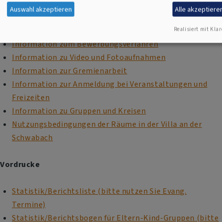
Datenschutz bei Bildung Evangelisch
Auswahl akzeptieren
Alle akzeptiere
Datenschutz bei Facebook und Instagram (unsere
Seiten)
Realisiert mit Klar
Information zum Bewerbungsverfahren
Information zu Video und Fotoaufnahmen
Information zur Gremienarbeit
Information zur Anmeldung bei Veranstaltungen und
Freizeiten
Information zu Gruppen und Kreisen
Nutzungsbedingungen der Räume in der Villa an der
Schwabach
Vordrucke
Statistik/Berichtsliste (bitte nutzen Sie Evang.
Termine)
Statistik/Berichtsbogen für Eltern-Kind-Gruppen (bitte