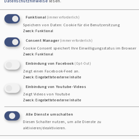
Datenschutzhinweise
lesen.
Bildungskonzept
Funktional
(immer erforderlich)
BildungEvangelisch Erlangen – ein Plus für Kirche und
Speichern von Daten: Cookie für die Benutzersitzung
Zweck
:
Funktional
Gesellschaft
Im Fachbereich der Familienarbeit / Familienbildung
Consent Manager
(immer erforderlich)
Cookie Consent speichert Ihre Einwilligungsstatus im Browser
orientieren wir uns am Rahmenkonzept der LAG
Hier
Zweck
:
Funktional
gibt es auch einen
kurzen Flyer dazu
– KLICK
Einbindung von Facebook
(Opt-Out)
Bildungskonzept der Evangelischen
Zeigt einen Facebook-Feed an.
Erwachsenenbildung in Bayern "Horizonte weiten"
Zweck
:
Eingebettete externe Inhalte
Einbindung von Youtube-Videos
Teilnahmebedingungen, Datenschutz und Sonstiges
Zeigt Videos von Youtube
Zweck
:
Eingebettete externe Inhalte
Teilnahmebedingungen für Veranstaltungen und Kurse
Alle Dienste umschalten
(keine Reisen)
Diesen Schalter nutzen, um alle Dienste zu
Qualitätsmanagement Zertifizierung
aktivieren/deaktivieren.
Datenschutz bei ZOOM Online-Konferenzen