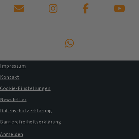
Kontaktformular
Instagram
Facebook
YouTube
zum
Kanal
Impressum
Fußbereichsmenü
Kontakt
Cookie-Einstellungen
Newsletter
Datenschutzerklärung
Barrierefreiheitserklärung
Anmelden