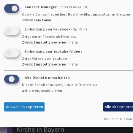
Consent Manager
(immer erforderlich)
Cookie Consent speichert Ihre Einwilligungsstatus im Browser
Zweck
:
Funktional
zum
Einbindung von Facebook
(Opt-Out)
Kanal
Zeigt einen Facebook-Feed an.
Impressum
Zweck
:
Eingebettete externe Inhalte
Fußbereichsmenü
Einbindung von Youtube-Videos
Kontakt
Zeigt Videos von Youtube
Cookie-Einstellungen
Zweck
:
Eingebettete externe Inhalte
Newsletter
Alle Dienste umschalten
Datenschutzerklärung
Diesen Schalter nutzen, um alle Dienste zu
aktivieren/deaktivieren.
Barrierefreiheitserklärung
Anmelden
Auswahl akzeptieren
Alle akzeptiere
Benutzermenü
Realisiert mit Klar