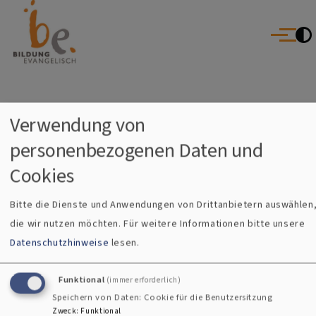
Bildung Evangelisch
Direkt zum Inhalt
Evangelische Erwachsenenbildung im Dekanat Erlangen | Villa a
Schwabach
Menü
Startseite
Veranstaltungen in den Gemeinden
Breadcrumb
Verwendung von
Veranstaltungen in den
personenbezogenen Daten und
Gemeinden
Cookies
Bitte die Dienste und Anwendungen von Drittanbietern auswählen
die wir nutzen möchten.
Für weitere Informationen bitte unsere
Datenschutzhinweise
lesen.
Funktional
(immer erforderlich)
Kontaktformular
Instagram
Facebook
YouTube
Speichern von Daten: Cookie für die Benutzersitzung
Zweck
:
Funktional